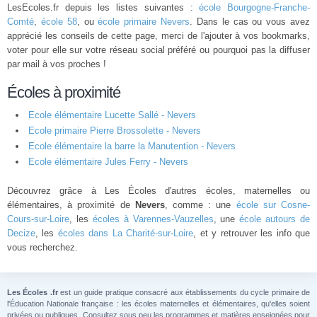
LesEcoles.fr depuis les listes suivantes :
école Bourgogne-Franche-
Comté
,
école 58
, ou
école primaire Nevers
. Dans le cas ou vous avez
apprécié les conseils de cette page, merci de l'ajouter à vos bookmarks,
voter pour elle sur votre réseau social préféré ou pourquoi pas la diffuser
par mail à vos proches !
Écoles à proximité
Ecole élémentaire Lucette Sallé - Nevers
Ecole primaire Pierre Brossolette - Nevers
Ecole élémentaire la barre la Manutention - Nevers
Ecole élémentaire Jules Ferry - Nevers
Découvrez grâce à Les Écoles d'autres écoles, maternelles ou
élémentaires, à proximité de
Nevers
, comme : une
école sur Cosne-
Cours-sur-Loire
, les
écoles à Varennes-Vauzelles
, une
école autours de
Decize
, les
écoles dans La Charité-sur-Loire
, et y retrouver les info que
vous recherchez.
Les Écoles .fr
est un guide pratique consacré aux établissements du cycle primaire de
l'Éducation Nationale française : les écoles maternelles et élémentaires, qu'elles soient
privées ou publiques. Consultez sous peu les programmes et matières enseignées pour