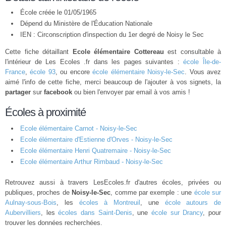
École créée le 01/05/1965
Dépend du Ministère de l'Éducation Nationale
IEN : Circonscription d'inspection du 1er degré de Noisy le Sec
Cette fiche détaillant
Ecole élémentaire Cottereau
est consultable à
l'intérieur de Les Ecoles .fr dans les pages suivantes :
école Île-de-
France
,
école 93
, ou encore
école élémentaire Noisy-le-Sec
. Vous avez
aimé l'info de cette fiche, merci beaucoup de l'ajouter à vos signets, la
partager
sur
facebook
ou bien l'envoyer par email à vos amis !
Écoles à proximité
Ecole élémentaire Carnot - Noisy-le-Sec
Ecole élémentaire d'Estienne d'Orves - Noisy-le-Sec
Ecole élémentaire Henri Quatremaire - Noisy-le-Sec
Ecole élémentaire Arthur Rimbaud - Noisy-le-Sec
Retrouvez aussi à travers LesEcoles.fr d'autres écoles, privées ou
publiques, proches de
Noisy-le-Sec
, comme par exemple : une
école sur
Aulnay-sous-Bois
, les
écoles à Montreuil
, une
école autours de
Aubervilliers
, les
écoles dans Saint-Denis
, une
école sur Drancy
, pour
trouver les données recherchées.