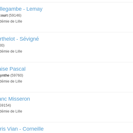
ellegambe - Lemay
ourt
(59146)
démie de Lille
rthelot - Sévigné
00)
démie de Lille
aise Pascal
ynthe
(59760)
démie de Lille
anc Misseron
59154)
démie de Lille
is Vian - Corneille