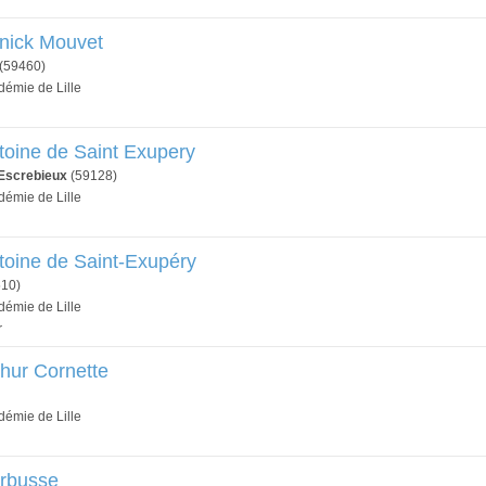
nnick Mouvet
(59460)
démie de Lille
toine de Saint Exupery
-Escrebieux
(59128)
démie de Lille
toine de Saint-Exupéry
10)
démie de Lille
r
thur Cornette
démie de Lille
arbusse