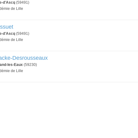
ve-d'Ascq
(59491)
démie de Lille
ossuet
ve-d'Ascq
(59491)
démie de Lille
racke-Desrousseaux
and-les-Eaux
(59230)
démie de Lille