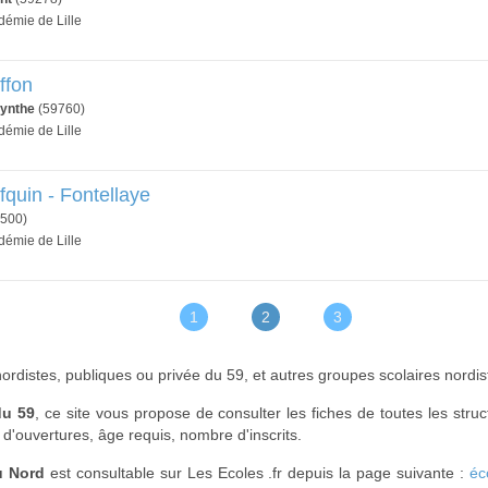
démie de Lille
ffon
ynthe
(59760)
démie de Lille
quin - Fontellaye
500)
démie de Lille
1
2
3
 nordistes, publiques ou privée du 59, et autres groupes scolaires nordis
du 59
, ce site vous propose de consulter les fiches de toutes les stru
 d'ouvertures, âge requis, nombre d'inscrits.
u Nord
est consultable sur Les Ecoles .fr depuis la page suivante :
éc