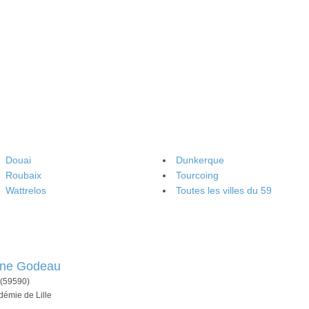
Douai
Dunkerque
Roubaix
Tourcoing
Wattrelos
Toutes les villes du 59
nne Godeau
(59590)
démie de Lille