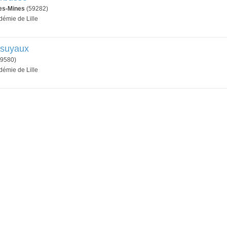
es-Mines
(59282)
démie de Lille
asuyaux
9580)
démie de Lille