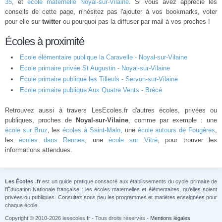
35
, et
école maternelle Noyal-sur-Vilaine
. Si vous avez apprécié les
conseils de cette page, n'hésitez pas l'ajouter à vos bookmarks, voter
pour elle sur
twitter
ou pourquoi pas la diffuser par mail à vos proches !
Écoles à proximité
Ecole élémentaire publique la Caravelle - Noyal-sur-Vilaine
Ecole primaire privée St Augustin - Noyal-sur-Vilaine
Ecole primaire publique les Tilleuls - Servon-sur-Vilaine
Ecole primaire publique Aux Quatre Vents - Brécé
Retrouvez aussi à travers LesEcoles.fr d'autres écoles, privées ou
publiques, proches de
Noyal-sur-Vilaine
, comme par exemple : une
école sur Bruz
, les
écoles à Saint-Malo
, une
école autours de Fougères
,
les
écoles dans Rennes
, une
école sur Vitré
, pour trouver les
informations attendues.
Les Écoles .fr
est un guide pratique consacré aux établissements du cycle primaire de
l'Éducation Nationale française : les écoles maternelles et élémentaires, qu'elles soient
privées ou publiques. Consultez sous peu les programmes et matières enseignées pour
chaque école.
Copyright © 2010-2026 lesecoles.fr - Tous droits réservés -
Mentions légales