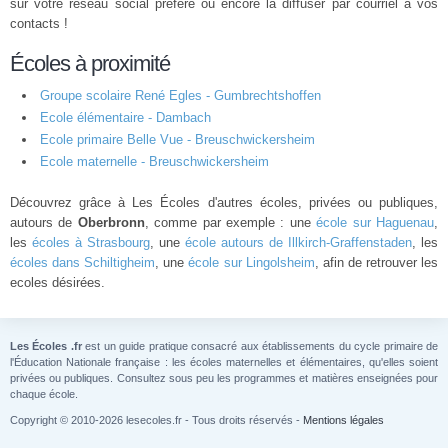
sur votre réseau social préféré ou encore la diffuser par courriel à vos
contacts !
Écoles à proximité
Groupe scolaire René Egles - Gumbrechtshoffen
Ecole élémentaire - Dambach
Ecole primaire Belle Vue - Breuschwickersheim
Ecole maternelle - Breuschwickersheim
Découvrez grâce à Les Écoles d'autres écoles, privées ou publiques,
autours de
Oberbronn
, comme par exemple : une
école sur Haguenau
,
les
écoles à Strasbourg
, une
école autours de Illkirch-Graffenstaden
, les
écoles dans Schiltigheim
, une
école sur Lingolsheim
, afin de retrouver les
ecoles désirées.
Les Écoles .fr
est un guide pratique consacré aux établissements du cycle primaire de
l'Éducation Nationale française : les écoles maternelles et élémentaires, qu'elles soient
privées ou publiques. Consultez sous peu les programmes et matières enseignées pour
chaque école.
Copyright © 2010-2026 lesecoles.fr - Tous droits réservés -
Mentions légales