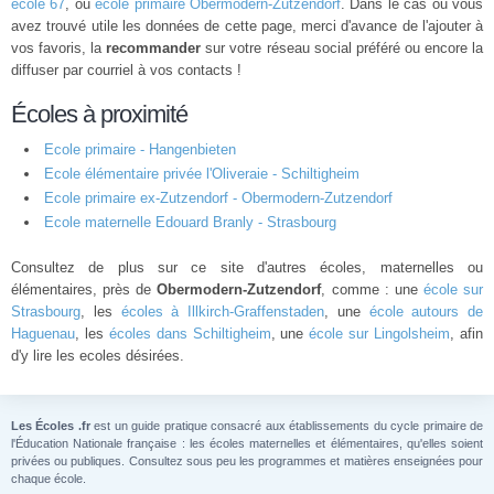
école 67
, ou
école primaire Obermodern-Zutzendorf
. Dans le cas ou vous
avez trouvé utile les données de cette page, merci d'avance de l'ajouter à
vos favoris, la
recommander
sur votre réseau social préféré ou encore la
diffuser par courriel à vos contacts !
Écoles à proximité
Ecole primaire - Hangenbieten
Ecole élémentaire privée l'Oliveraie - Schiltigheim
Ecole primaire ex-Zutzendorf - Obermodern-Zutzendorf
Ecole maternelle Edouard Branly - Strasbourg
Consultez de plus sur ce site d'autres écoles, maternelles ou
élémentaires, près de
Obermodern-Zutzendorf
, comme : une
école sur
Strasbourg
, les
écoles à Illkirch-Graffenstaden
, une
école autours de
Haguenau
, les
écoles dans Schiltigheim
, une
école sur Lingolsheim
, afin
d'y lire les ecoles désirées.
Les Écoles .fr
est un guide pratique consacré aux établissements du cycle primaire de
l'Éducation Nationale française : les écoles maternelles et élémentaires, qu'elles soient
privées ou publiques. Consultez sous peu les programmes et matières enseignées pour
chaque école.