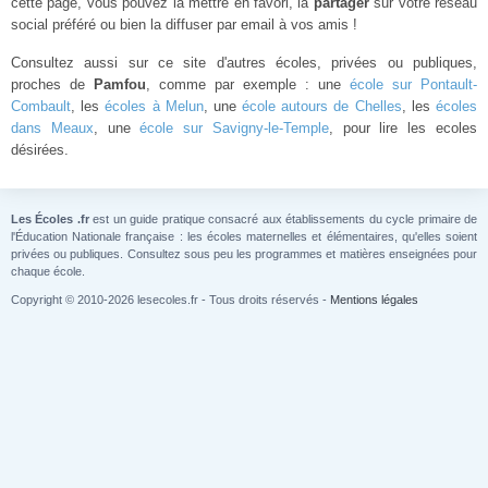
cette page, vous pouvez la mettre en favori, la
partager
sur votre réseau
social préféré ou bien la diffuser par email à vos amis !
Consultez aussi sur ce site d'autres écoles, privées ou publiques,
proches de
Pamfou
, comme par exemple : une
école sur Pontault-
Combault
, les
écoles à Melun
, une
école autours de Chelles
, les
écoles
dans Meaux
, une
école sur Savigny-le-Temple
, pour lire les ecoles
désirées.
Les Écoles .fr
est un guide pratique consacré aux établissements du cycle primaire de
l'Éducation Nationale française : les écoles maternelles et élémentaires, qu'elles soient
privées ou publiques. Consultez sous peu les programmes et matières enseignées pour
chaque école.
Copyright © 2010-2026 lesecoles.fr - Tous droits réservés -
Mentions légales