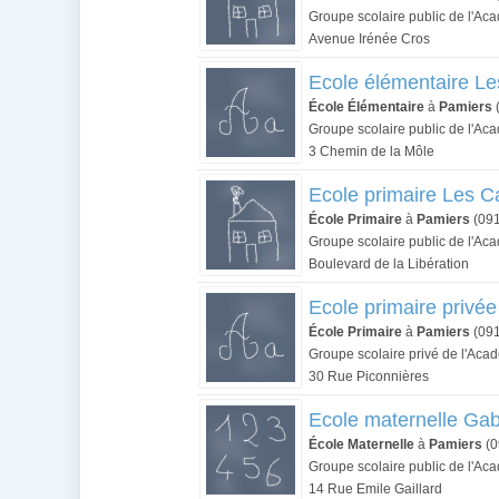
Groupe scolaire public de l'Ac
Avenue Irénée Cros
Ecole élémentaire L
École Élémentaire
à
Pamiers
Groupe scolaire public de l'Ac
3 Chemin de la Môle
Ecole primaire Les 
École Primaire
à
Pamiers
(09
Groupe scolaire public de l'Ac
Boulevard de la Libération
Ecole primaire privé
École Primaire
à
Pamiers
(09
Groupe scolaire privé de l'Aca
30 Rue Piconnières
Ecole maternelle Gab
École Maternelle
à
Pamiers
(0
Groupe scolaire public de l'Ac
14 Rue Emile Gaillard