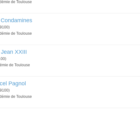
adémie de Toulouse
s Condamines
9100)
adémie de Toulouse
 Jean XXIII
100)
démie de Toulouse
cel Pagnol
9100)
adémie de Toulouse