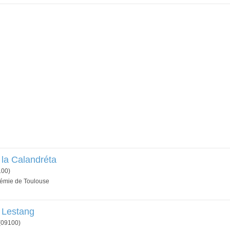
 la Calandréta
100)
démie de Toulouse
 Lestang
(09100)