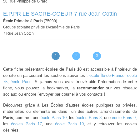
58 Rue Philippe de Girard
E.P.PR LE SACRE-COEUR 7 rue Jean Cottin
École Primaire
à
Paris
(75000)
Groupe scolaire privé de l'Académie de Paris
7 Rue Jean Cottin
1
2
3
Cette fiche présentant
écoles de Paris 18
est accessible à l'intérieur de
ce site en parcourant les sections suivantes :
école Île-de-France
,
école
75
,
école Paris
. Si jamais vous avez trouvé utile l'information de cette
fiche, vous pouvez la bookmarker, la
recommander
sur vos réseaux
sociaux ou encore l'envoyer par courriel à vos contacts !
Découvrez grâce à Les Écoles d'autres écoles publiques ou privées,
maternelles ou élémentaires dans l'un des autres arrondissements de
Paris
, comme : une
école Paris 10
, les
écoles Paris 8
, une
école Paris 9
,
les
écoles Paris 17
, une
école Paris 19
, et y retrouver les ecoles
désirées.