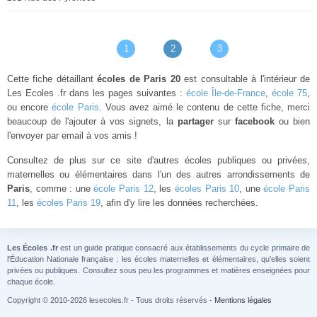
1
2
3
Cette fiche détaillant
écoles de Paris 20
est consultable à l'intérieur de
Les Ecoles .fr dans les pages suivantes :
école Île-de-France
,
école 75
,
ou encore
école Paris
. Vous avez aimé le contenu de cette fiche, merci
beaucoup de l'ajouter à vos signets, la
partager
sur
facebook
ou bien
l'envoyer par email à vos amis !
Consultez de plus sur ce site d'autres écoles publiques ou privées,
maternelles ou élémentaires dans l'un des autres arrondissements de
Paris
, comme : une
école Paris 12
, les
écoles Paris 10
, une
école Paris
11
, les
écoles Paris 19
, afin d'y lire les données recherchées.
Les Écoles .fr
est un guide pratique consacré aux établissements du cycle primaire de
l'Éducation Nationale française : les écoles maternelles et élémentaires, qu'elles soient
privées ou publiques. Consultez sous peu les programmes et matières enseignées pour
chaque école.
Copyright © 2010-2026 lesecoles.fr - Tous droits réservés -
Mentions légales