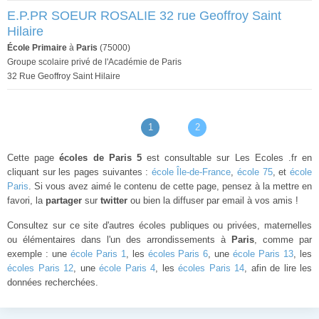
E.P.PR SOEUR ROSALIE 32 rue Geoffroy Saint
Hilaire
École Primaire
à
Paris
(75000)
Groupe scolaire privé de l'Académie de Paris
32 Rue Geoffroy Saint Hilaire
1
2
Cette page
écoles de Paris 5
est consultable sur Les Ecoles .fr en
cliquant sur les pages suivantes :
école Île-de-France
,
école 75
, et
école
Paris
. Si vous avez aimé le contenu de cette page, pensez à la mettre en
favori, la
partager
sur
twitter
ou bien la diffuser par email à vos amis !
Consultez sur ce site d'autres écoles publiques ou privées, maternelles
ou élémentaires dans l'un des arrondissements à
Paris
, comme par
exemple : une
école Paris 1
, les
écoles Paris 6
, une
école Paris 13
, les
écoles Paris 12
, une
école Paris 4
, les
écoles Paris 14
, afin de lire les
données recherchées.