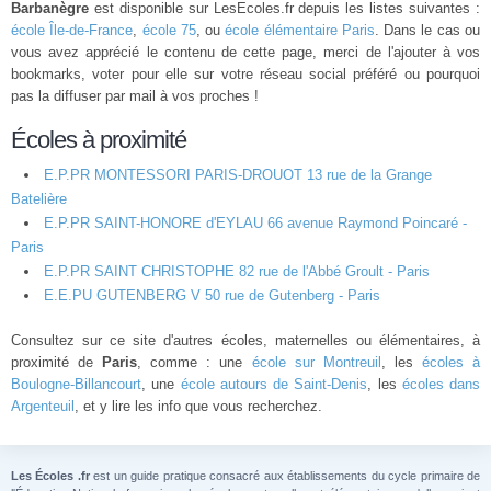
Barbanègre
est disponible sur LesEcoles.fr depuis les listes suivantes :
école Île-de-France
,
école 75
, ou
école élémentaire Paris
. Dans le cas ou
vous avez apprécié le contenu de cette page, merci de l'ajouter à vos
bookmarks, voter pour elle sur votre réseau social préféré ou pourquoi
pas la diffuser par mail à vos proches !
Écoles à proximité
E.P.PR MONTESSORI PARIS-DROUOT 13 rue de la Grange
Batelière
E.P.PR SAINT-HONORE d'EYLAU 66 avenue Raymond Poincaré -
Paris
E.P.PR SAINT CHRISTOPHE 82 rue de l'Abbé Groult - Paris
E.E.PU GUTENBERG V 50 rue de Gutenberg - Paris
Consultez sur ce site d'autres écoles, maternelles ou élémentaires, à
proximité de
Paris
, comme : une
école sur Montreuil
, les
écoles à
Boulogne-Billancourt
, une
école autours de Saint-Denis
, les
écoles dans
Argenteuil
, et y lire les info que vous recherchez.
Les Écoles .fr
est un guide pratique consacré aux établissements du cycle primaire de