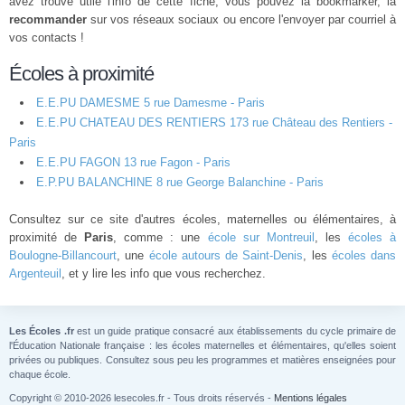
avez trouvé utile l'info de cette fiche, vous pouvez la bookmarker, la
recommander
sur vos réseaux sociaux ou encore l'envoyer par courriel à
vos contacts !
Écoles à proximité
E.E.PU DAMESME 5 rue Damesme - Paris
E.E.PU CHATEAU DES RENTIERS 173 rue Château des Rentiers -
Paris
E.E.PU FAGON 13 rue Fagon - Paris
E.P.PU BALANCHINE 8 rue George Balanchine - Paris
Consultez sur ce site d'autres écoles, maternelles ou élémentaires, à
proximité de
Paris
, comme : une
école sur Montreuil
, les
écoles à
Boulogne-Billancourt
, une
école autours de Saint-Denis
, les
écoles dans
Argenteuil
, et y lire les info que vous recherchez.
Les Écoles .fr
est un guide pratique consacré aux établissements du cycle primaire de
l'Éducation Nationale française : les écoles maternelles et élémentaires, qu'elles soient
privées ou publiques. Consultez sous peu les programmes et matières enseignées pour
chaque école.
Copyright © 2010-2026 lesecoles.fr - Tous droits réservés -
Mentions légales