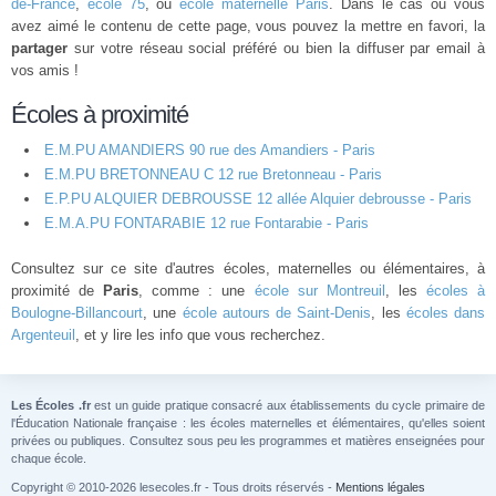
de-France
,
école 75
, ou
école maternelle Paris
. Dans le cas ou vous
avez aimé le contenu de cette page, vous pouvez la mettre en favori, la
partager
sur votre réseau social préféré ou bien la diffuser par email à
vos amis !
Écoles à proximité
E.M.PU AMANDIERS 90 rue des Amandiers - Paris
E.M.PU BRETONNEAU C 12 rue Bretonneau - Paris
E.P.PU ALQUIER DEBROUSSE 12 allée Alquier debrousse - Paris
E.M.A.PU FONTARABIE 12 rue Fontarabie - Paris
Consultez sur ce site d'autres écoles, maternelles ou élémentaires, à
proximité de
Paris
, comme : une
école sur Montreuil
, les
écoles à
Boulogne-Billancourt
, une
école autours de Saint-Denis
, les
écoles dans
Argenteuil
, et y lire les info que vous recherchez.
Les Écoles .fr
est un guide pratique consacré aux établissements du cycle primaire de
l'Éducation Nationale française : les écoles maternelles et élémentaires, qu'elles soient
privées ou publiques. Consultez sous peu les programmes et matières enseignées pour
chaque école.
Copyright © 2010-2026 lesecoles.fr - Tous droits réservés -
Mentions légales