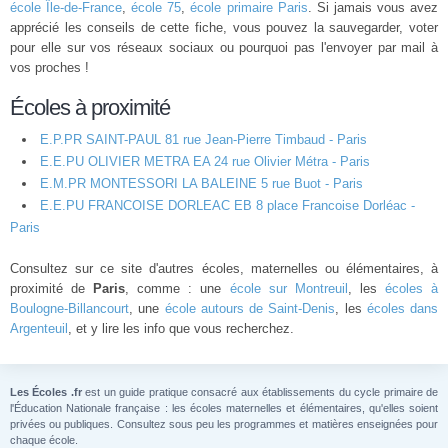
école Île-de-France
,
école 75
,
école primaire Paris
. Si jamais vous avez
apprécié les conseils de cette fiche, vous pouvez la sauvegarder, voter
pour elle sur vos réseaux sociaux ou pourquoi pas l'envoyer par mail à
vos proches !
Écoles à proximité
E.P.PR SAINT-PAUL 81 rue Jean-Pierre Timbaud - Paris
E.E.PU OLIVIER METRA EA 24 rue Olivier Métra - Paris
E.M.PR MONTESSORI LA BALEINE 5 rue Buot - Paris
E.E.PU FRANCOISE DORLEAC EB 8 place Francoise Dorléac -
Paris
Consultez sur ce site d'autres écoles, maternelles ou élémentaires, à
proximité de
Paris
, comme : une
école sur Montreuil
, les
écoles à
Boulogne-Billancourt
, une
école autours de Saint-Denis
, les
écoles dans
Argenteuil
, et y lire les info que vous recherchez.
Les Écoles .fr
est un guide pratique consacré aux établissements du cycle primaire de
l'Éducation Nationale française : les écoles maternelles et élémentaires, qu'elles soient
privées ou publiques. Consultez sous peu les programmes et matières enseignées pour
chaque école.