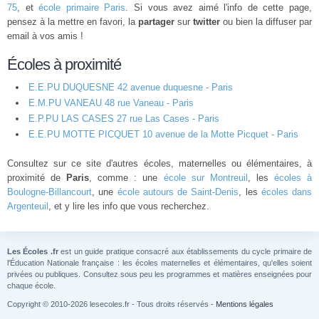
75
, et
école primaire Paris
. Si vous avez aimé l'info de cette page,
pensez à la mettre en favori, la
partager
sur
twitter
ou bien la diffuser par
email à vos amis !
Écoles à proximité
E.E.PU DUQUESNE 42 avenue duquesne - Paris
E.M.PU VANEAU 48 rue Vaneau - Paris
E.P.PU LAS CASES 27 rue Las Cases - Paris
E.E.PU MOTTE PICQUET 10 avenue de la Motte Picquet - Paris
Consultez sur ce site d'autres écoles, maternelles ou élémentaires, à
proximité de
Paris
, comme : une
école sur Montreuil
, les
écoles à
Boulogne-Billancourt
, une
école autours de Saint-Denis
, les
écoles dans
Argenteuil
, et y lire les info que vous recherchez.
Les Écoles .fr
est un guide pratique consacré aux établissements du cycle primaire de
l'Éducation Nationale française : les écoles maternelles et élémentaires, qu'elles soient
privées ou publiques. Consultez sous peu les programmes et matières enseignées pour
chaque école.
Copyright © 2010-2026 lesecoles.fr - Tous droits réservés -
Mentions légales