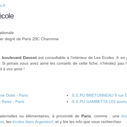
.fr
école
ationale
 1er degré de Paris 20C Charonne
 boulevard Davout
est consultable à l'intérieur de Les Ecoles .fr e
. Si jamais vous avez aimé les conseils de cette fiche, n'hésitez pas l
l à vos amis !
e Dolet - Paris
E.E.PU BRETONNEAU 9 rue Br
Reisz - Paris
E.E.PU GAMBETTA 103 avenue
maternelles ou élémentaires, à proximité de
Paris
, comme : une
éc
nis
, les
écoles dans Argenteuil
, et y lire les info que vous recherchez.