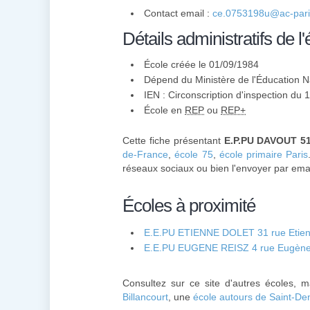
Contact email :
ce.0753198u@ac-paris
Détails administratifs de l'
École créée le 01/09/1984
Dépend du Ministère de l'Éducation N
IEN : Circonscription d'inspection du
École en
REP
ou
REP+
Cette fiche présentant
E.P.PU DAVOUT 51
de-France
,
école 75
,
école primaire Paris
réseaux sociaux ou bien l'envoyer par emai
Écoles à proximité
E.E.PU ETIENNE DOLET 31 rue Etienn
E.E.PU EUGENE REISZ 4 rue Eugène 
Consultez sur ce site d'autres écoles, 
Billancourt
, une
école autours de Saint-De