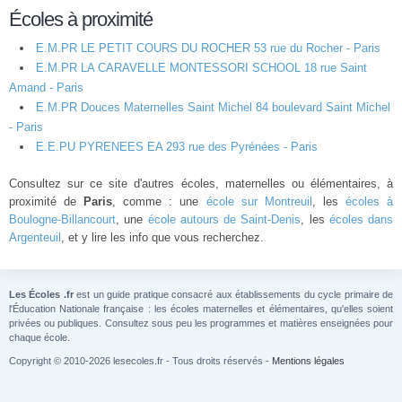
Écoles à proximité
E.M.PR LE PETIT COURS DU ROCHER 53 rue du Rocher - Paris
E.M.PR LA CARAVELLE MONTESSORI SCHOOL 18 rue Saint
Amand - Paris
E.M.PR Douces Maternelles Saint Michel 84 boulevard Saint Michel
- Paris
E.E.PU PYRENEES EA 293 rue des Pyrénées - Paris
Consultez sur ce site d'autres écoles, maternelles ou élémentaires, à
proximité de
Paris
, comme : une
école sur Montreuil
, les
écoles à
Boulogne-Billancourt
, une
école autours de Saint-Denis
, les
écoles dans
Argenteuil
, et y lire les info que vous recherchez.
Les Écoles .fr
est un guide pratique consacré aux établissements du cycle primaire de
l'Éducation Nationale française : les écoles maternelles et élémentaires, qu'elles soient
privées ou publiques. Consultez sous peu les programmes et matières enseignées pour
chaque école.
Copyright © 2010-2026 lesecoles.fr - Tous droits réservés -
Mentions légales