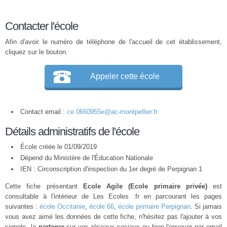
Contacter l'école
Afin d'avoir le numéro de téléphone de l'accueil de cet établissement,
cliquez sur le bouton.
Appeler cette école
Contact email :
ce.0660955e@ac-montpellier.fr
Détails administratifs de l'école
École créée le 01/09/2019
Dépend du Ministère de l'Éducation Nationale
IEN : Circonscription d'inspection du 1er degré de Perpignan 1
Cette fiche présentant
Ecole Agile (Ecole primaire privée)
est
consultable à l'intérieur de Les Ecoles .fr en parcourant les pages
suivantes :
école Occitanie
,
école 66
,
école primaire Perpignan
. Si jamais
vous avez aimé les données de cette fiche, n'hésitez pas l'ajouter à vos
signets, la
partager
sur vos réseaux sociaux ou bien l'envoyer par email