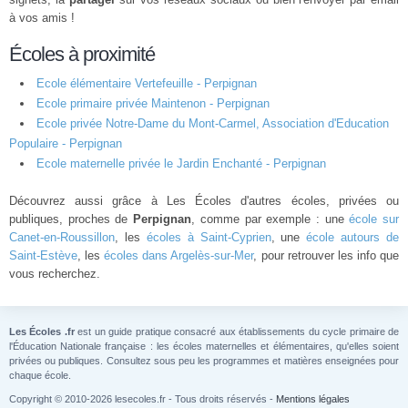
à vos amis !
Écoles à proximité
Ecole élémentaire Vertefeuille - Perpignan
Ecole primaire privée Maintenon - Perpignan
Ecole privée Notre-Dame du Mont-Carmel, Association d'Education
Populaire - Perpignan
Ecole maternelle privée le Jardin Enchanté - Perpignan
Découvrez aussi grâce à Les Écoles d'autres écoles, privées ou
publiques, proches de
Perpignan
, comme par exemple : une
école sur
Canet-en-Roussillon
, les
écoles à Saint-Cyprien
, une
école autours de
Saint-Estève
, les
écoles dans Argelès-sur-Mer
, pour retrouver les info que
vous recherchez.
Les Écoles .fr
est un guide pratique consacré aux établissements du cycle primaire de
l'Éducation Nationale française : les écoles maternelles et élémentaires, qu'elles soient
privées ou publiques. Consultez sous peu les programmes et matières enseignées pour
chaque école.
Copyright © 2010-2026 lesecoles.fr - Tous droits réservés -
Mentions légales