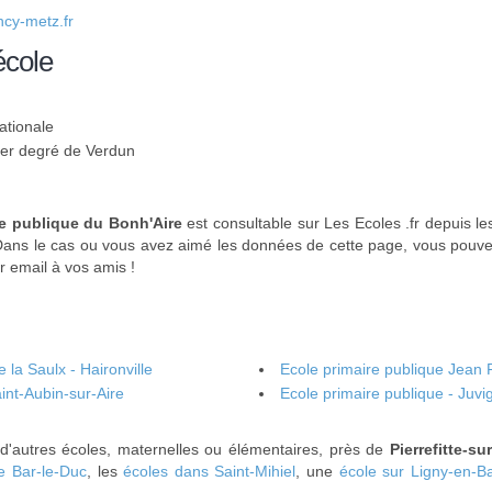
cy-metz.fr
école
ationale
 1er degré de Verdun
re publique du Bonh'Aire
est consultable sur Les Ecoles .fr depuis l
Dans le cas ou vous avez aimé les données de cette page, vous pouvez
r email à vos amis !
 la Saulx - Haironville
Ecole primaire publique Jean 
int-Aubin-sur-Aire
Ecole primaire publique - Juvi
 d'autres écoles, maternelles ou élémentaires, près de
Pierrefitte-su
e Bar-le-Duc
, les
écoles dans Saint-Mihiel
, une
école sur Ligny-en-Ba