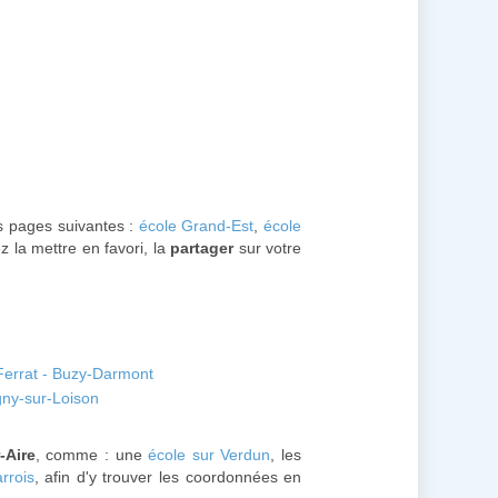
es pages suivantes :
école Grand-Est
,
école
 la mettre en favori, la
partager
sur votre
Ferrat - Buzy-Darmont
gny-sur-Loison
r-Aire
, comme : une
école sur Verdun
, les
rrois
, afin d'y trouver les coordonnées en