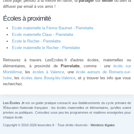
cette page, pensez à la mettre en favori, la
partager
sur
twitter
ou bien la
diffuser par email à vos amis !
Écoles à proximité
Ecole maternelle la Ferme Baumet - Pierrelatte
Ecole maternelle Claux - Pierrelatte
Ecole le Rocher - Pierrelatte
Ecole maternelle le Rocher - Pierrelatte
Retrouvez à travers LesEcoles.fr d'autres écoles, maternelles ou
élémentaires, à proximité de
Pierrelatte
, comme : une
école sur
Montélimar
, les
écoles à Valence
, une
école autours de Romans-sur-
Isère
, les
écoles dans Bourg-lès-Valence
, et y trouver les info que vous
recherchez.
Les Écoles .fr
est un guide pratique consacré aux établissements du cycle primaire de
l'Éducation Nationale française : les écoles maternelles et élémentaires, qu'elles soient
privées ou publiques. Consultez sous peu les programmes et matières enseignées pour
chaque école.
Copyright © 2010-2026 lesecoles.fr - Tous droits réservés -
Mentions légales