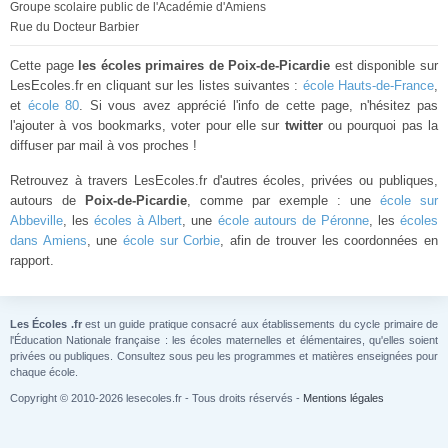
Groupe scolaire public de l'Académie d'Amiens
Rue du Docteur Barbier
Cette page
les écoles primaires de Poix-de-Picardie
est disponible sur
LesEcoles.fr en cliquant sur les listes suivantes :
école Hauts-de-France
,
et
école 80
. Si vous avez apprécié l'info de cette page, n'hésitez pas
l'ajouter à vos bookmarks, voter pour elle sur
twitter
ou pourquoi pas la
diffuser par mail à vos proches !
Retrouvez à travers LesEcoles.fr d'autres écoles, privées ou publiques,
autours de
Poix-de-Picardie
, comme par exemple : une
école sur
Abbeville
, les
écoles à Albert
, une
école autours de Péronne
, les
écoles
dans Amiens
, une
école sur Corbie
, afin de trouver les coordonnées en
rapport.
Les Écoles .fr
est un guide pratique consacré aux établissements du cycle primaire de
l'Éducation Nationale française : les écoles maternelles et élémentaires, qu'elles soient
privées ou publiques. Consultez sous peu les programmes et matières enseignées pour
chaque école.
Copyright © 2010-2026 lesecoles.fr - Tous droits réservés -
Mentions légales