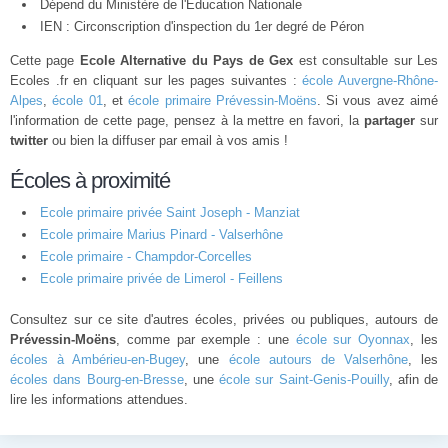
Dépend du Ministère de l'Éducation Nationale
IEN : Circonscription d'inspection du 1er degré de Péron
Cette page
Ecole Alternative du Pays de Gex
est consultable sur Les
Ecoles .fr en cliquant sur les pages suivantes :
école Auvergne-Rhône-
Alpes
,
école 01
, et
école primaire Prévessin-Moëns
. Si vous avez aimé
l'information de cette page, pensez à la mettre en favori, la
partager
sur
twitter
ou bien la diffuser par email à vos amis !
Écoles à proximité
Ecole primaire privée Saint Joseph - Manziat
Ecole primaire Marius Pinard - Valserhône
Ecole primaire - Champdor-Corcelles
Ecole primaire privée de Limerol - Feillens
Consultez sur ce site d'autres écoles, privées ou publiques, autours de
Prévessin-Moëns
, comme par exemple : une
école sur Oyonnax
, les
écoles à Ambérieu-en-Bugey
, une
école autours de Valserhône
, les
écoles dans Bourg-en-Bresse
, une
école sur Saint-Genis-Pouilly
, afin de
lire les informations attendues.