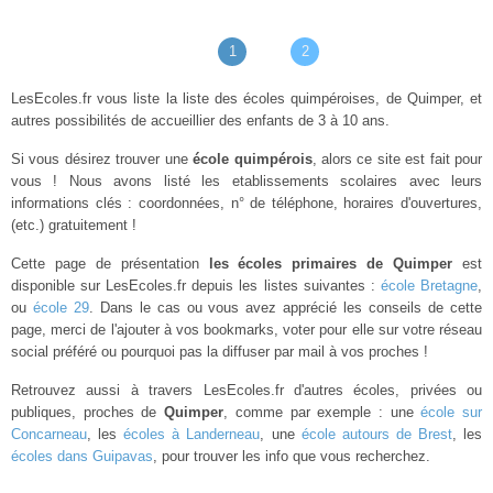
1
2
LesEcoles.fr vous liste la liste des écoles quimpéroises, de Quimper, et
autres possibilités de accueillier des enfants de 3 à 10 ans.
Si vous désirez trouver une
école quimpérois
, alors ce site est fait pour
vous ! Nous avons listé les etablissements scolaires avec leurs
informations clés : coordonnées, n° de téléphone, horaires d'ouvertures,
(etc.) gratuitement !
Cette page de présentation
les écoles primaires de Quimper
est
disponible sur LesEcoles.fr depuis les listes suivantes :
école Bretagne
,
ou
école 29
. Dans le cas ou vous avez apprécié les conseils de cette
page, merci de l'ajouter à vos bookmarks, voter pour elle sur votre réseau
social préféré ou pourquoi pas la diffuser par mail à vos proches !
Retrouvez aussi à travers LesEcoles.fr d'autres écoles, privées ou
publiques, proches de
Quimper
, comme par exemple : une
école sur
Concarneau
, les
écoles à Landerneau
, une
école autours de Brest
, les
écoles dans Guipavas
, pour trouver les info que vous recherchez.