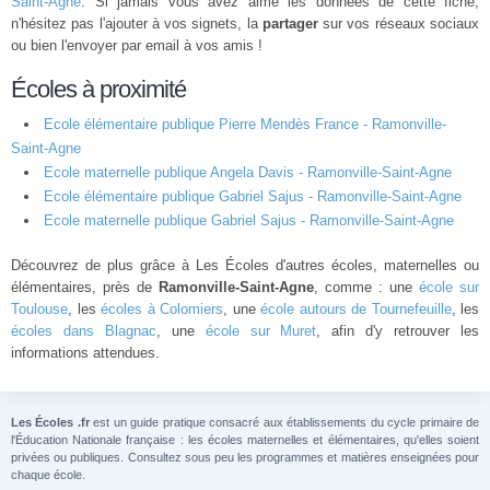
Saint-Agne
. Si jamais vous avez aimé les données de cette fiche,
n'hésitez pas l'ajouter à vos signets, la
partager
sur vos réseaux sociaux
ou bien l'envoyer par email à vos amis !
Écoles à proximité
Ecole élémentaire publique Pierre Mendès France - Ramonville-
Saint-Agne
Ecole maternelle publique Angela Davis - Ramonville-Saint-Agne
Ecole élémentaire publique Gabriel Sajus - Ramonville-Saint-Agne
Ecole maternelle publique Gabriel Sajus - Ramonville-Saint-Agne
Découvrez de plus grâce à Les Écoles d'autres écoles, maternelles ou
élémentaires, près de
Ramonville-Saint-Agne
, comme : une
école sur
Toulouse
, les
écoles à Colomiers
, une
école autours de Tournefeuille
, les
écoles dans Blagnac
, une
école sur Muret
, afin d'y retrouver les
informations attendues.
Les Écoles .fr
est un guide pratique consacré aux établissements du cycle primaire de
l'Éducation Nationale française : les écoles maternelles et élémentaires, qu'elles soient
privées ou publiques. Consultez sous peu les programmes et matières enseignées pour
chaque école.