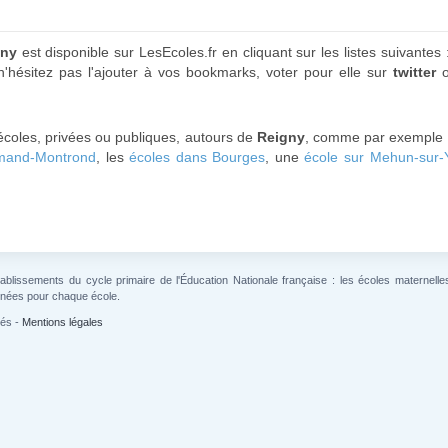
gny
est disponible sur LesEcoles.fr en cliquant sur les listes suivantes
n'hésitez pas l'ajouter à vos bookmarks, voter pour elle sur
twitter
o
écoles, privées ou publiques, autours de
Reigny
, comme par exemple
Amand-Montrond
, les
écoles dans Bourges
, une
école sur Mehun-sur-
lissements du cycle primaire de l'Éducation Nationale française : les écoles maternelles 
gnées pour chaque école.
vés -
Mentions légales