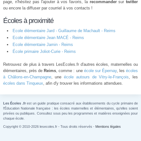
page, n'hésitez pas l'ajouter à vos favoris, la
recommander
sur
twitter
ou encore la diffuser par courriel à vos contacts !
Écoles à proximité
Ecole élémentaire Jard - Guillaume de Machault - Reims
Ecole élémentaire Jean MACÉ - Reims
Ecole élémentaire Jamin - Reims
École primaire Joliot-Curie - Reims
Retrouvez de plus à travers LesEcoles.fr d'autres écoles, maternelles ou
élémentaires, près de
Reims
, comme : une
école sur Épernay
, les
écoles
à Châlons-en-Champagne
, une
école autours de Vitry-le-François
, les
écoles dans Tinqueux
, afin d'y trouver les informations attendues.
Les Écoles .fr
est un guide pratique consacré aux établissements du cycle primaire de
l'Éducation Nationale française : les écoles maternelles et élémentaires, qu'elles soient
privées ou publiques. Consultez sous peu les programmes et matières enseignées pour
chaque école.
Copyright © 2010-2026 lesecoles.fr - Tous droits réservés -
Mentions légales