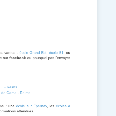
 suivantes :
école Grand-Est
,
école 51
, ou
le sur
facebook
ou pourquoi pas l'envoyer
EL - Reims
o de Gama - Reims
me : une
école sur Épernay
, les
écoles à
nformations attendues.