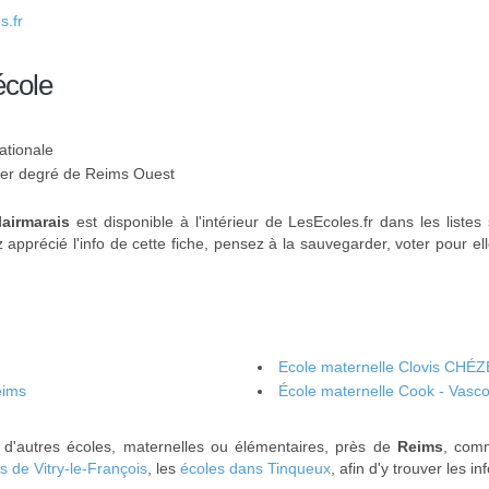
.fr
école
ationale
 1er degré de Reims Ouest
lairmarais
est disponible à l'intérieur de LesEcoles.fr dans les listes
 apprécié l'info de cette fiche, pensez à la sauvegarder, voter pour el
Ecole maternelle Clovis CHÉZ
eims
École maternelle Cook - Vasc
 d'autres écoles, maternelles ou élémentaires, près de
Reims
, com
s de Vitry-le-François
, les
écoles dans Tinqueux
, afin d'y trouver les i