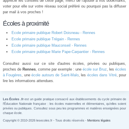
apprécié les conseils de cette page, merci de l'ajouter à vos bookmarks,
voter pour elle sur votre réseau social préféré ou pourquoi pas la diffuser
par mail à vos proches !
Écoles à proximité
Ecole primaire publique Robert Doisneau - Rennes
Ecole primaire publique Trégain - Rennes
Ecole primaire publique Mauconseil - Rennes
Ecole primaire publique Marie Pape-Carpantier - Rennes
Consultez aussi sur ce site d'autres écoles, privées ou publiques,
proches de
Rennes
, comme par exemple : une
école sur Bruz
, les
écoles
à Fougères
, une
école autours de Saint-Malo
, les
écoles dans Vitré
, pour
lire les informations attendues.
Les Écoles .fr
est un guide pratique consacré aux établissements du cycle primaire de
l'Éducation Nationale française : les écoles maternelles et élémentaires, qu'elles soient
privées ou publiques. Consultez sous peu les programmes et matières enseignées pour
chaque école.
Copyright © 2010-2026 lesecoles.fr - Tous droits réservés -
Mentions légales