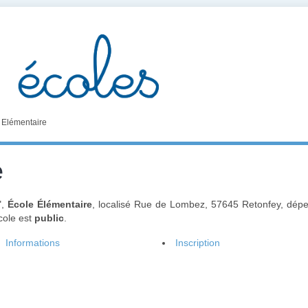
 Elémentaire
e
",
École Élémentaire
, localisé Rue de Lombez, 57645 Retonfey, dép
cole est
public
.
Informations
Inscription