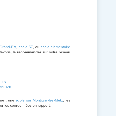
 Grand-Est
,
école 57
, ou
école élémentaire
favoris, la
recommander
sur votre réseau
fine
enbusch
me : une
école sur Montigny-lès-Metz
, les
uver les coordonnées en rapport.