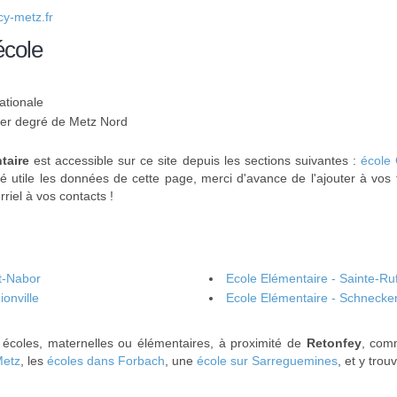
y-metz.fr
école
ationale
 1er degré de Metz Nord
taire
est accessible sur ce site depuis les sections suivantes :
école
 utile les données de cette page, merci d'avance de l'ajouter à vos 
rriel à vos contacts !
nt-Nabor
Ecole Elémentaire - Sainte-Ruf
onville
Ecole Elémentaire - Schneck
s écoles, maternelles ou élémentaires, à proximité de
Retonfey
, com
Metz
, les
écoles dans Forbach
, une
école sur Sarreguemines
, et y tro