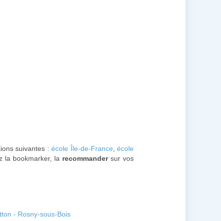
tions suivantes :
école Île-de-France
,
école
ez la bookmarker, la
recommander
sur vos
tton - Rosny-sous-Bois