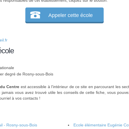
 responsables de cet établissement, cliquez sur le bouton.
Appeler cette école
l.fr
école
ationale
 1er degré de Rosny-sous-Bois
 du Centre
est accessible à l'intérieur de ce site en parcourant les sec
i jamais vous avez trouvé utile les conseils de cette fiche, vous pouv
urriel à vos contacts !
il - Rosny-sous-Bois
Ecole élémentaire Eugénie Co