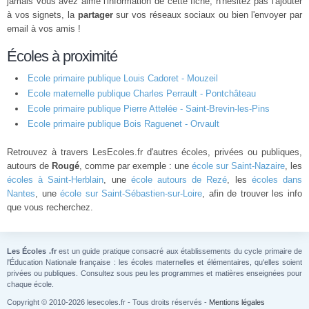
jamais vous avez aimé l'information de cette fiche, n'hésitez pas l'ajouter
à vos signets, la
partager
sur vos réseaux sociaux ou bien l'envoyer par
email à vos amis !
Écoles à proximité
Ecole primaire publique Louis Cadoret - Mouzeil
Ecole maternelle publique Charles Perrault - Pontchâteau
Ecole primaire publique Pierre Attelée - Saint-Brevin-les-Pins
Ecole primaire publique Bois Raguenet - Orvault
Retrouvez à travers LesEcoles.fr d'autres écoles, privées ou publiques,
autours de
Rougé
, comme par exemple : une
école sur Saint-Nazaire
, les
écoles à Saint-Herblain
, une
école autours de Rezé
, les
écoles dans
Nantes
, une
école sur Saint-Sébastien-sur-Loire
, afin de trouver les info
que vous recherchez.
Les Écoles .fr
est un guide pratique consacré aux établissements du cycle primaire de
l'Éducation Nationale française : les écoles maternelles et élémentaires, qu'elles soient
privées ou publiques. Consultez sous peu les programmes et matières enseignées pour
chaque école.
Copyright © 2010-2026 lesecoles.fr - Tous droits réservés -
Mentions légales