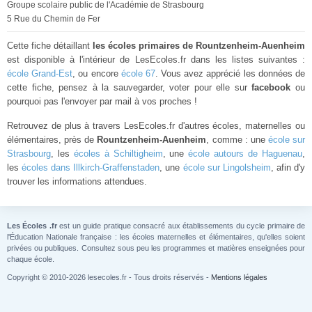
Groupe scolaire public de l'Académie de Strasbourg
5 Rue du Chemin de Fer
Cette fiche détaillant
les écoles primaires de Rountzenheim-Auenheim
est disponible à l'intérieur de LesEcoles.fr dans les listes suivantes :
école Grand-Est
, ou encore
école 67
. Vous avez apprécié les données de
cette fiche, pensez à la sauvegarder, voter pour elle sur
facebook
ou
pourquoi pas l'envoyer par mail à vos proches !
Retrouvez de plus à travers LesEcoles.fr d'autres écoles, maternelles ou
élémentaires, près de
Rountzenheim-Auenheim
, comme : une
école sur
Strasbourg
, les
écoles à Schiltigheim
, une
école autours de Haguenau
,
les
écoles dans Illkirch-Graffenstaden
, une
école sur Lingolsheim
, afin d'y
trouver les informations attendues.
Les Écoles .fr
est un guide pratique consacré aux établissements du cycle primaire de
l'Éducation Nationale française : les écoles maternelles et élémentaires, qu'elles soient
privées ou publiques. Consultez sous peu les programmes et matières enseignées pour
chaque école.
Copyright © 2010-2026 lesecoles.fr - Tous droits réservés -
Mentions légales