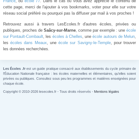
France
, ou
école 77
. Dans le cas ou vous avez apprécié le contenu de
cette page, merci de l'ajouter à vos bookmarks, voter pour elle sur votre
réseau social préféré ou pourquoi pas la diffuser par mail à vos proches !
Retrouvez aussi à travers LesEcoles.fr d'autres écoles, privées ou
publiques, proches de
Saâcy-sur-Marne
, comme par exemple : une
école
sur Pontault-Combault
, les
écoles à Chelles
, une
école autours de Melun
,
les
écoles dans Meaux
, une
école sur Savigny-le-Temple
, pour trouver
les données recherchées.
Les Écoles .fr
est un guide pratique consacré aux établissements du cycle primaire de
l'Éducation Nationale française : les écoles maternelles et élémentaires, qu'elles soient
privées ou publiques. Consultez sous peu les programmes et matières enseignées pour
chaque école.
Copyright © 2010-2026 lesecoles.fr - Tous droits réservés -
Mentions légales