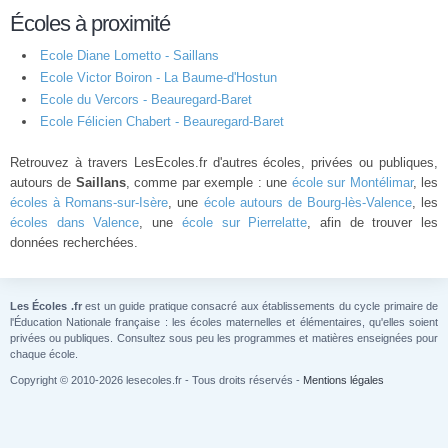
Écoles à proximité
Ecole Diane Lometto - Saillans
Ecole Victor Boiron - La Baume-d'Hostun
Ecole du Vercors - Beauregard-Baret
Ecole Félicien Chabert - Beauregard-Baret
Retrouvez à travers LesEcoles.fr d'autres écoles, privées ou publiques,
autours de
Saillans
, comme par exemple : une
école sur Montélimar
, les
écoles à Romans-sur-Isère
, une
école autours de Bourg-lès-Valence
, les
écoles dans Valence
, une
école sur Pierrelatte
, afin de trouver les
données recherchées.
Les Écoles .fr
est un guide pratique consacré aux établissements du cycle primaire de
l'Éducation Nationale française : les écoles maternelles et élémentaires, qu'elles soient
privées ou publiques. Consultez sous peu les programmes et matières enseignées pour
chaque école.
Copyright © 2010-2026 lesecoles.fr - Tous droits réservés -
Mentions légales