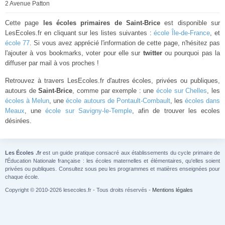
2 Avenue Patton
Cette page
les écoles primaires de Saint-Brice
est disponible sur
LesEcoles.fr en cliquant sur les listes suivantes :
école Île-de-France
, et
école 77
. Si vous avez apprécié l'information de cette page, n'hésitez pas
l'ajouter à vos bookmarks, voter pour elle sur
twitter
ou pourquoi pas la
diffuser par mail à vos proches !
Retrouvez à travers LesEcoles.fr d'autres écoles, privées ou publiques,
autours de
Saint-Brice
, comme par exemple : une
école sur Chelles
, les
écoles à Melun
, une
école autours de Pontault-Combault
, les
écoles dans
Meaux
, une
école sur Savigny-le-Temple
, afin de trouver les ecoles
désirées.
Les Écoles .fr
est un guide pratique consacré aux établissements du cycle primaire de
l'Éducation Nationale française : les écoles maternelles et élémentaires, qu'elles soient
privées ou publiques. Consultez sous peu les programmes et matières enseignées pour
chaque école.
Copyright © 2010-2026 lesecoles.fr - Tous droits réservés -
Mentions légales