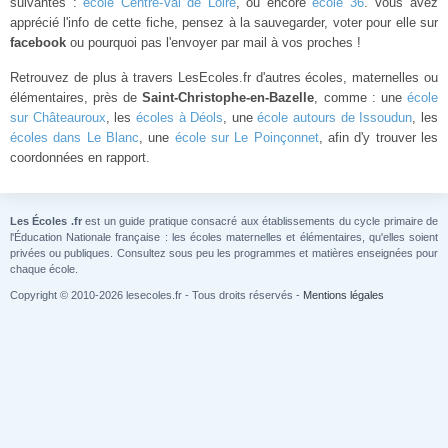
suivantes :
école Centre-Val de Loire
, ou encore
école 36
. Vous avez
apprécié l'info de cette fiche, pensez à la sauvegarder, voter pour elle sur
facebook
ou pourquoi pas l'envoyer par mail à vos proches !
Retrouvez de plus à travers LesEcoles.fr d'autres écoles, maternelles ou
élémentaires, près de
Saint-Christophe-en-Bazelle
, comme : une
école
sur Châteauroux
, les
écoles à Déols
, une
école autours de Issoudun
, les
écoles dans Le Blanc
, une
école sur Le Poinçonnet
, afin d'y trouver les
coordonnées en rapport.
Les Écoles .fr
est un guide pratique consacré aux établissements du cycle primaire de
l'Éducation Nationale française : les écoles maternelles et élémentaires, qu'elles soient
privées ou publiques. Consultez sous peu les programmes et matières enseignées pour
chaque école.
Copyright © 2010-2026 lesecoles.fr - Tous droits réservés -
Mentions légales