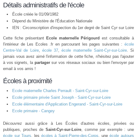
Détails administratifs de l'école
École créée le 01/09/1982
Dépend du Ministère de l'Éducation Nationale
IEN : Circonscription d'inspection du 1er degré de Saint Cyr sur Loire
Cette fiche présentant
Ecole maternelle Périgourd
est consultable à
l'intérieur de Les Ecoles .fr en parcourant les pages suivantes :
école
Centre-Val de Loire
,
école 37
,
école maternelle Saint-Cyr-sur-Loire
. Si
jamais vous avez aimé l'information de cette fiche, n'hésitez pas l'ajouter
à vos signets, la
partager
sur vos réseaux sociaux ou bien l'envoyer par
email à vos amis !
Écoles à proximité
Ecole maternelle Charles Perrault - Saint-Cyr-sur-Loire
Ecole primaire privée Saint Joseph - Saint-Cyr-sur-Loire
Ecole élémentaire d'Application Engerand - Saint-Cyr-sur-Loire
Ecole primaire - Cangey
Découvrez aussi grâce à Les Écoles d'autres écoles, privées ou
publiques, proches de
Saint-Cyr-sur-Loire
, comme par exemple : une
école sur Tours
, les
écoles à Saint-Pierre-des-Corps
, une
école autours