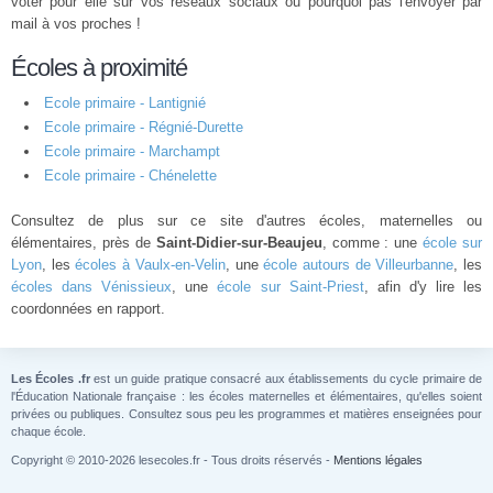
voter pour elle sur vos réseaux sociaux ou pourquoi pas l'envoyer par
mail à vos proches !
Écoles à proximité
Ecole primaire - Lantignié
Ecole primaire - Régnié-Durette
Ecole primaire - Marchampt
Ecole primaire - Chénelette
Consultez de plus sur ce site d'autres écoles, maternelles ou
élémentaires, près de
Saint-Didier-sur-Beaujeu
, comme : une
école sur
Lyon
, les
écoles à Vaulx-en-Velin
, une
école autours de Villeurbanne
, les
écoles dans Vénissieux
, une
école sur Saint-Priest
, afin d'y lire les
coordonnées en rapport.
Les Écoles .fr
est un guide pratique consacré aux établissements du cycle primaire de
l'Éducation Nationale française : les écoles maternelles et élémentaires, qu'elles soient
privées ou publiques. Consultez sous peu les programmes et matières enseignées pour
chaque école.
Copyright © 2010-2026 lesecoles.fr - Tous droits réservés -
Mentions légales