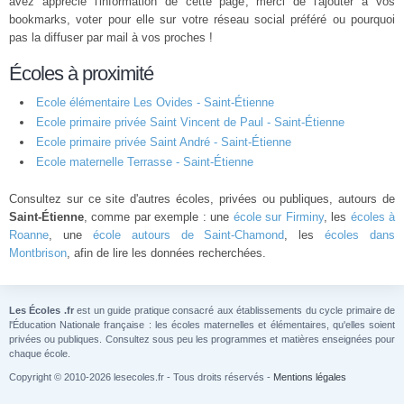
avez apprécié l'information de cette page, merci de l'ajouter à vos
bookmarks, voter pour elle sur votre réseau social préféré ou pourquoi
pas la diffuser par mail à vos proches !
Écoles à proximité
Ecole élémentaire Les Ovides - Saint-Étienne
Ecole primaire privée Saint Vincent de Paul - Saint-Étienne
Ecole primaire privée Saint André - Saint-Étienne
Ecole maternelle Terrasse - Saint-Étienne
Consultez sur ce site d'autres écoles, privées ou publiques, autours de
Saint-Étienne
, comme par exemple : une
école sur Firminy
, les
écoles à
Roanne
, une
école autours de Saint-Chamond
, les
écoles dans
Montbrison
, afin de lire les données recherchées.
Les Écoles .fr
est un guide pratique consacré aux établissements du cycle primaire de
l'Éducation Nationale française : les écoles maternelles et élémentaires, qu'elles soient
privées ou publiques. Consultez sous peu les programmes et matières enseignées pour
chaque école.
Copyright © 2010-2026 lesecoles.fr - Tous droits réservés -
Mentions légales