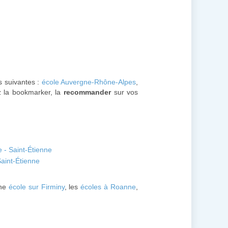
ns suivantes :
école Auvergne-Rhône-Alpes
,
ez la bookmarker, la
recommander
sur vos
 - Saint-Étienne
Saint-Étienne
une
école sur Firminy
, les
écoles à Roanne
,