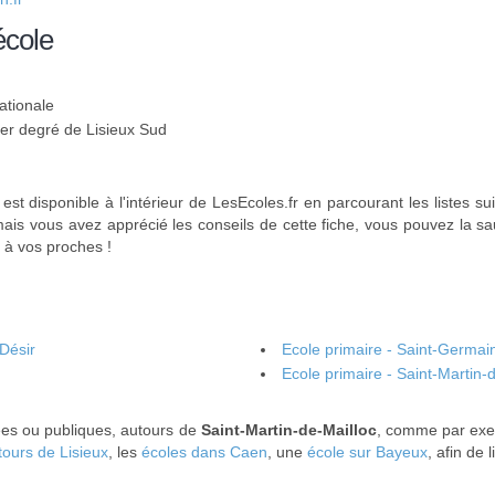
école
ationale
1er degré de Lisieux Sud
est disponible à l'intérieur de LesEcoles.fr en parcourant les listes su
amais vous avez apprécié les conseils de cette fiche, vous pouvez la s
 à vos proches !
-Désir
Ecole primaire - Saint-Germai
Ecole primaire - Saint-Martin-
vées ou publiques, autours de
Saint-Martin-de-Mailloc
, comme par ex
tours de Lisieux
, les
écoles dans Caen
, une
école sur Bayeux
, afin de 