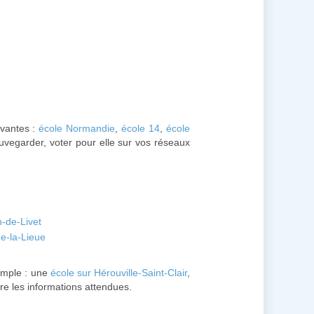
ivantes :
école Normandie
,
école 14
,
école
auvegarder, voter pour elle sur vos réseaux
n-de-Livet
de-la-Lieue
emple : une
école sur Hérouville-Saint-Clair
,
lire les informations attendues.