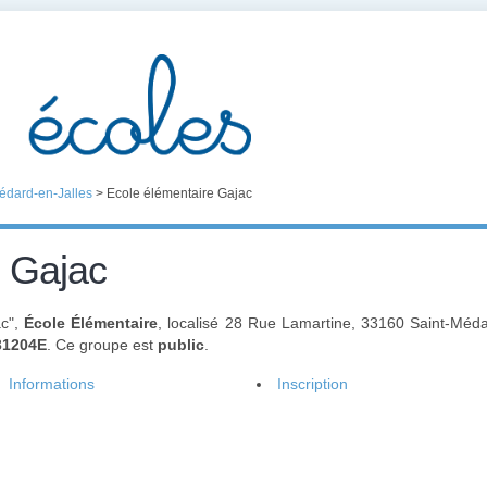
édard-en-Jalles
>
Ecole élémentaire Gajac
e Gajac
ac",
École Élémentaire
, localisé 28 Rue Lamartine, 33160 Saint-Méd
31204E
. Ce groupe est
public
.
Informations
Inscription