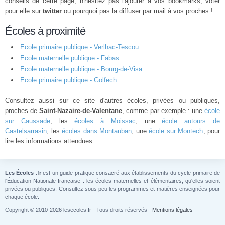
conseils de cette page, n'hésitez pas l'ajouter à vos bookmarks, voter
pour elle sur
twitter
ou pourquoi pas la diffuser par mail à vos proches !
Écoles à proximité
Ecole primaire publique - Verlhac-Tescou
Ecole maternelle publique - Fabas
Ecole maternelle publique - Bourg-de-Visa
Ecole primaire publique - Golfech
Consultez aussi sur ce site d'autres écoles, privées ou publiques,
proches de
Saint-Nazaire-de-Valentane
, comme par exemple : une
école
sur Caussade
, les
écoles à Moissac
, une
école autours de
Castelsarrasin
, les
écoles dans Montauban
, une
école sur Montech
, pour
lire les informations attendues.
Les Écoles .fr
est un guide pratique consacré aux établissements du cycle primaire de
l'Éducation Nationale française : les écoles maternelles et élémentaires, qu'elles soient
privées ou publiques. Consultez sous peu les programmes et matières enseignées pour
chaque école.
Copyright © 2010-2026 lesecoles.fr - Tous droits réservés -
Mentions légales