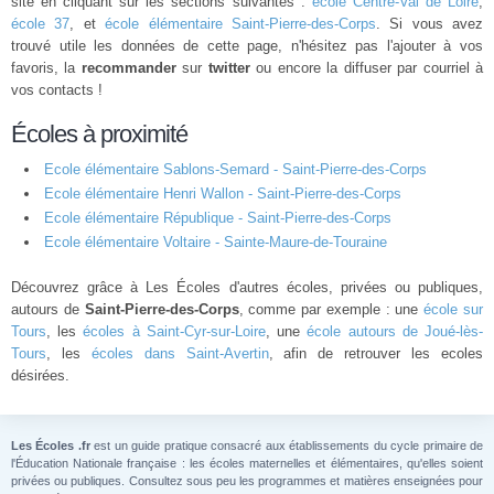
site en cliquant sur les sections suivantes :
école Centre-Val de Loire
,
école 37
, et
école élémentaire Saint-Pierre-des-Corps
. Si vous avez
trouvé utile les données de cette page, n'hésitez pas l'ajouter à vos
favoris, la
recommander
sur
twitter
ou encore la diffuser par courriel à
vos contacts !
Écoles à proximité
Ecole élémentaire Sablons-Semard - Saint-Pierre-des-Corps
Ecole élémentaire Henri Wallon - Saint-Pierre-des-Corps
Ecole élémentaire République - Saint-Pierre-des-Corps
Ecole élémentaire Voltaire - Sainte-Maure-de-Touraine
Découvrez grâce à Les Écoles d'autres écoles, privées ou publiques,
autours de
Saint-Pierre-des-Corps
, comme par exemple : une
école sur
Tours
, les
écoles à Saint-Cyr-sur-Loire
, une
école autours de Joué-lès-
Tours
, les
écoles dans Saint-Avertin
, afin de retrouver les ecoles
désirées.
Les Écoles .fr
est un guide pratique consacré aux établissements du cycle primaire de
l'Éducation Nationale française : les écoles maternelles et élémentaires, qu'elles soient
privées ou publiques. Consultez sous peu les programmes et matières enseignées pour