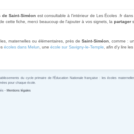
s de Saint-Siméon
est consultable à l'intérieur de Les Écoles .fr dan
 de cette fiche, merci beaucoup de l'ajouter à vos signets, la
partager
s
oles, maternelles ou élémentaires, près de
Saint-Siméon
, comme : 
les
écoles dans Melun
, une
école sur Savigny-le-Temple
, afin d'y lire 
lissements du cycle primaire de l'Éducation Nationale française : les écoles maternelles 
gnées pour chaque école.
vés -
Mentions légales