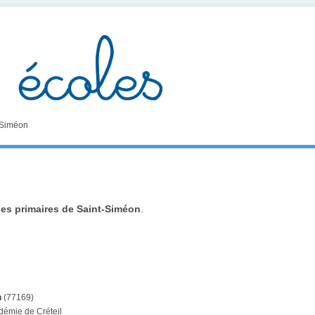
-Siméon
les primaires de Saint-Siméon
.
n
(77169)
démie de Créteil