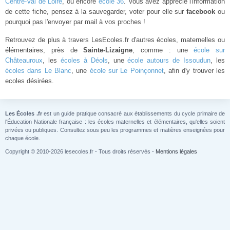
Centre-Val de Loire
, ou encore
école 36
. Vous avez apprécié l'information
de cette fiche, pensez à la sauvegarder, voter pour elle sur
facebook
ou
pourquoi pas l'envoyer par mail à vos proches !
Retrouvez de plus à travers LesEcoles.fr d'autres écoles, maternelles ou
élémentaires, près de
Sainte-Lizaigne
, comme : une
école sur
Châteauroux
, les
écoles à Déols
, une
école autours de Issoudun
, les
écoles dans Le Blanc
, une
école sur Le Poinçonnet
, afin d'y trouver les
ecoles désirées.
Les Écoles .fr
est un guide pratique consacré aux établissements du cycle primaire de
l'Éducation Nationale française : les écoles maternelles et élémentaires, qu'elles soient
privées ou publiques. Consultez sous peu les programmes et matières enseignées pour
chaque école.
Copyright © 2010-2026 lesecoles.fr - Tous droits réservés -
Mentions légales