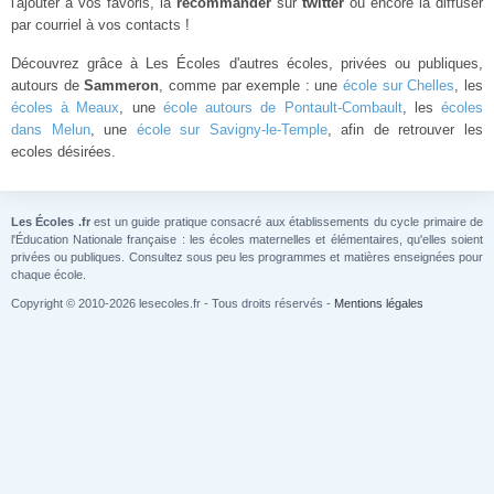
l'ajouter à vos favoris, la
recommander
sur
twitter
ou encore la diffuser
par courriel à vos contacts !
Découvrez grâce à Les Écoles d'autres écoles, privées ou publiques,
autours de
Sammeron
, comme par exemple : une
école sur Chelles
, les
écoles à Meaux
, une
école autours de Pontault-Combault
, les
écoles
dans Melun
, une
école sur Savigny-le-Temple
, afin de retrouver les
ecoles désirées.
Les Écoles .fr
est un guide pratique consacré aux établissements du cycle primaire de
l'Éducation Nationale française : les écoles maternelles et élémentaires, qu'elles soient
privées ou publiques. Consultez sous peu les programmes et matières enseignées pour
chaque école.
Copyright © 2010-2026 lesecoles.fr - Tous droits réservés -
Mentions légales