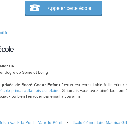
Appeler cette école
l.fr
école
ationale
1er degré de Seine et Loing
e privée de Sacré Coeur Enfant Jésus
est consultable à l'intérieur
,
école primaire Samois-sur-Seine
. Si jamais vous avez aimé les donnée
ciaux ou bien l'envoyer par email à vos amis !
elun Vaulx-le-Penil - Vaux-le-Pénil
Ecole élémentaire Maurice Gill