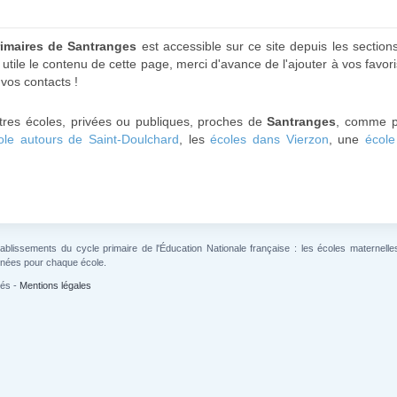
rimaires de Santranges
est accessible sur ce site depuis les section
utile le contenu de cette page, merci d'avance de l'ajouter à vos favori
 vos contacts !
tres écoles, privées ou publiques, proches de
Santranges
, comme p
ole autours de Saint-Doulchard
, les
écoles dans Vierzon
, une
école
lissements du cycle primaire de l'Éducation Nationale française : les écoles maternelles 
gnées pour chaque école.
vés -
Mentions légales