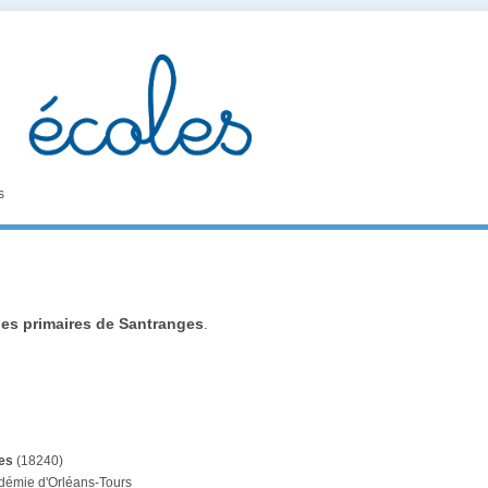
s
les primaires de Santranges
.
es
(18240)
adémie d'Orléans-Tours